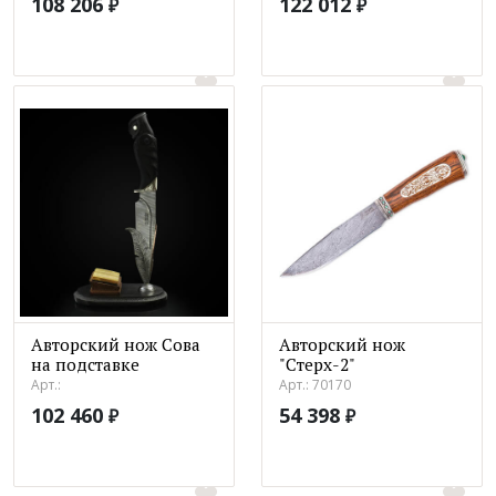
108 206
122 012
₽
₽
Авторский нож Сова
Авторский нож
на подставке
"Стерх-2"
Арт.:
Арт.: 70170
102 460
54 398
₽
₽