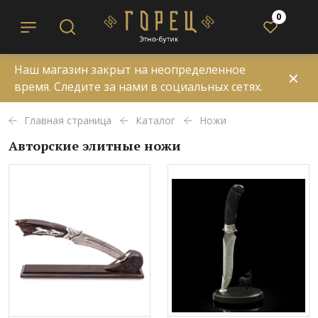
0
Наш магазин закрыт на неопределенное
✕
время. Следите за нами в социальных сетях.
Главная страница
Каталог
Ножи
Авторские элитные ножи