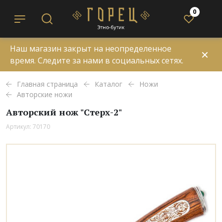
0
Наш магазин закрыт на неопределенное
✕
время. Следите за нами в социальных сетях.
Главная страница
Каталог
Ножи
Авторские ножи
Авторский нож "Стерх-2"
Артикул: 70170