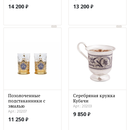
14 200
13 200
₽
₽
Позолоченные
Серебряная кружка
подстаканники с
Кубачи
эмалью
Арт.: 20203
Арт.: 20207
9 850
₽
11 250
₽