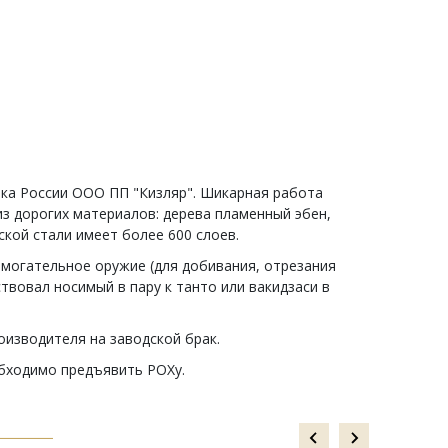
ка России ООО ПП "Кизляр". Шикарная работа
из дорогих материалов: дерева пламенный эбен,
ской стали имеет более 600 слоев.
омогательное оружие (для добивания, отрезания
ствовал носимый в пару к танто или вакидзаси в
оизводителя на заводской брак.
обходимо предъявить РОХу.