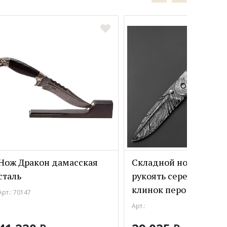
Нож Дракон дамасская
Складной нож Байкер
сталь
рукоять серебро резь
клинок перо
Арт.: 70147
Арт.: