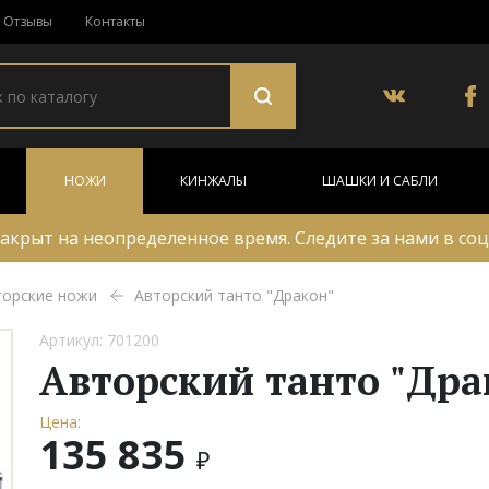
Отзывы
Контакты
НОЖИ
КИНЖАЛЫ
ШАШКИ И САБЛИ
акрыт на неопределенное время. Следите за нами в соц
торские ножи
Авторский танто "Дракон"
Артикул: 701200
Авторский танто "Дра
Цена:
135 835
₽