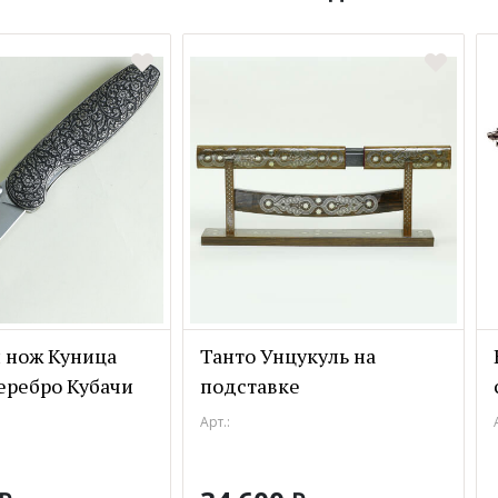
 нож Куница
Танто Унцукуль на
еребро Кубачи
подставке
Арт.: