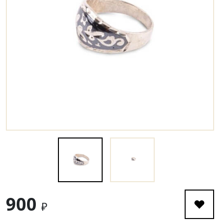
900
₽