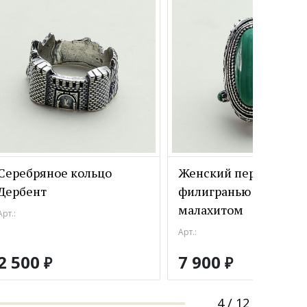
Серебряное кольцо
Женский перстень с
Дербент
филигранью из серебр
малахитом
Арт.:
Арт.:
2 500
7 900
₽
₽
4
/
12