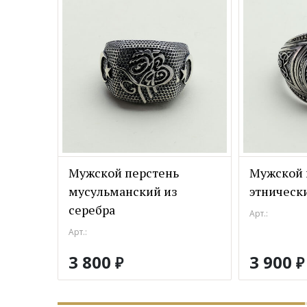
Мужской перстень
Мужской 
мусульманский из
этнически
серебра
Арт.:
Арт.:
3 800
3 900
₽
₽