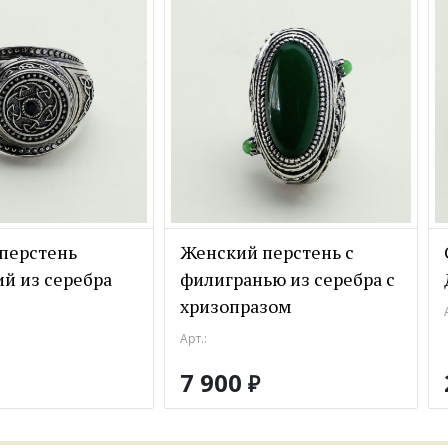
перстень
Женский перстень с
й из серебра
филигранью из серебра с
хризопразом
Арт.:
7 900
₽