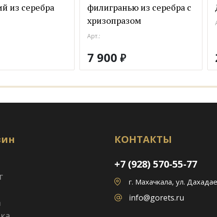
й из серебра
филигранью из серебра с
хризопразом
Арт.:
7 900
₽
зин
КОНТАКТЫ
+7 (928) 570-55-77
г
г. Махачкала, ул. Дахадае
info@gorets.ru
а
ка