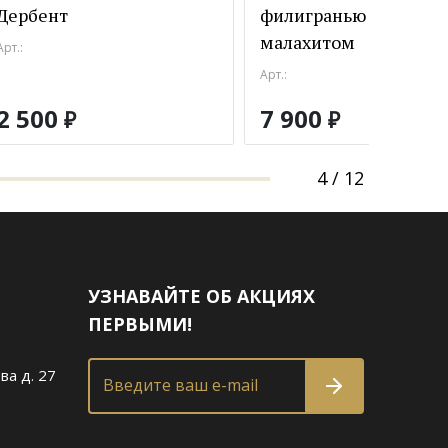
Дербент
филигранью из серебр
малахитом
Арт.:
Арт.:
2 500
7 900
₽
₽
4
/
12
УЗНАВАЙТЕ ОБ АКЦИЯХ
ПЕРВЫМИ!
ва д. 27
Введите ваш e-mail