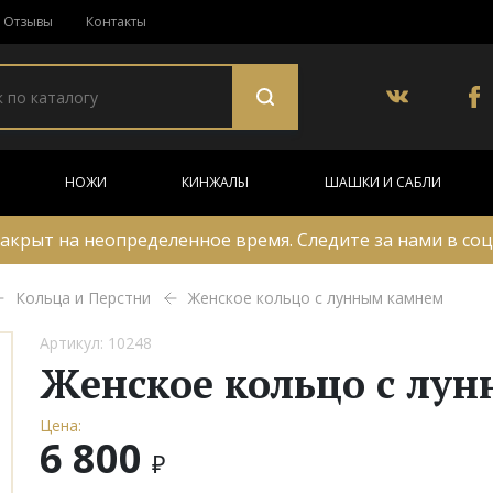
Отзывы
Контакты
НОЖИ
КИНЖАЛЫ
ШАШКИ И САБЛИ
акрыт на неопределенное время. Следите за нами в соц
Кольца и Перстни
Женское кольцо с лунным камнем
Артикул: 10248
Женское кольцо с лу
Цена:
6 800
₽