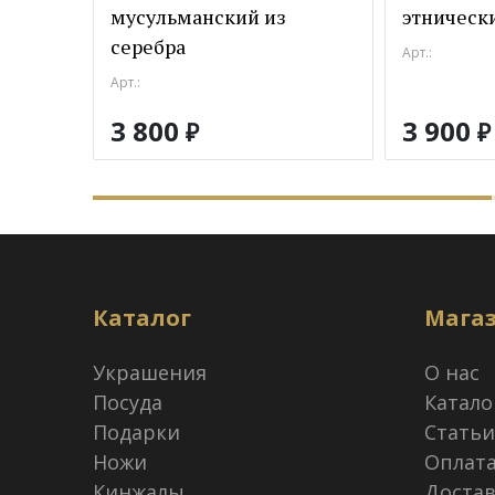
мусульманский из
этнически
серебра
Арт.:
Арт.:
3 800
3 900
₽
₽
Каталог
Мага
Украшения
О нас
Посуда
Катало
Подарки
Статьи
Ножи
Оплат
Кинжалы
Достав