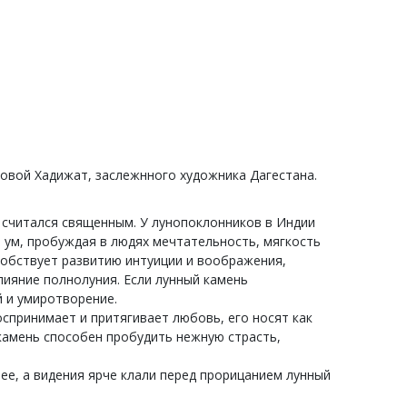
зовой Хадижат, заслежнного художника Дагестана.
 считался священным. У лунопоклонников в Индии
 ум, пробуждая в людях мечтательность, мягкость
особствует развитию интуиции и воображения,
ияние полнолуния. Если лунный камень
й и умиротворение.
оспринимает и притягивает любовь, его носят как
камень способен пробудить нежную страсть,
ее, а видения ярче клали перед прорицанием лунный