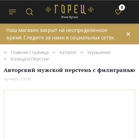
0
Наш магазин закрыт на неопределенное
✕
время. Следите за нами в социальных сетях.
Главная страница
Каталог
Украшения
Кольца и Перстни
Авторский мужской перстень с филигранью
Артикул: 10242