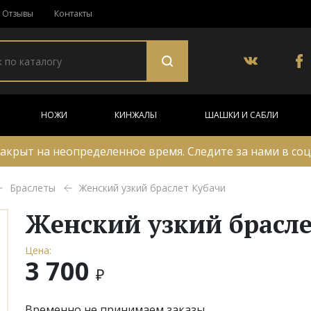
Отзывы
Контакты
НОЖИ
КИНЖАЛЫ
ШАШКИ И САБЛИ
акрыт на неопределенное время. Следите за нами в соц
Браслеты
Женский узкий браслет Кубачи
Женский узкий брасле
Цена:
3 700
₽
Временно не принимаем заказы.