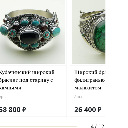
Кубачинский широкий
Широкий браслет с
браслет под старину с
филигранью из серебр
камнями
малахитом
Арт.:
Арт.:
58 800
26 400
₽
₽
4
/
12