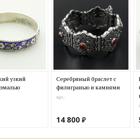
кий узкий
Серебряный браслет с
 эмалью
филигранью и камнями
Арт.:
14 800
₽