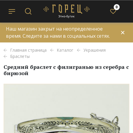
0
Наш магазин закрыт на неопределенное
✕
время. Следите за нами в социальных сетях.
Главная страница
Каталог
Украшения
Браслеты
Средний браслет с филигранью из серебра с
бирюзой