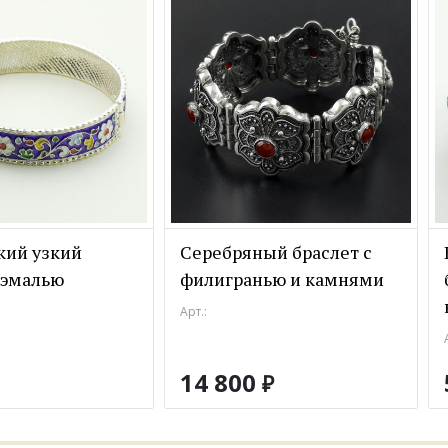
кий узкий
Серебряный браслет с
 эмалью
филигранью и камнями
Арт.:
14 800
₽