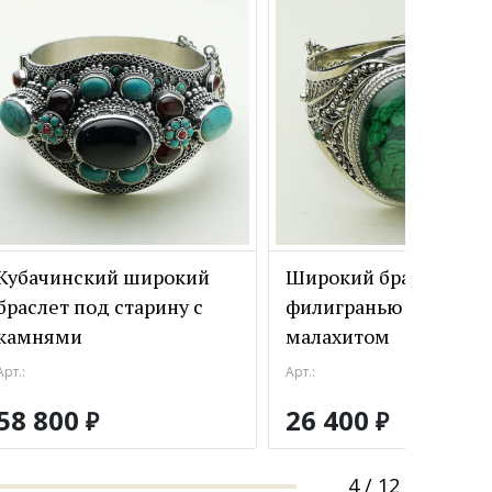
Кубачинский широкий
Широкий браслет с
браслет под старину с
филигранью из серебр
камнями
малахитом
Арт.:
Арт.:
58 800
26 400
₽
₽
4
/
12