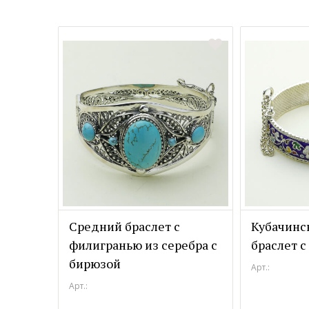
Средний браслет с
Кубачинс
филигранью из серебра с
браслет с
бирюзой
Арт.:
Арт.: