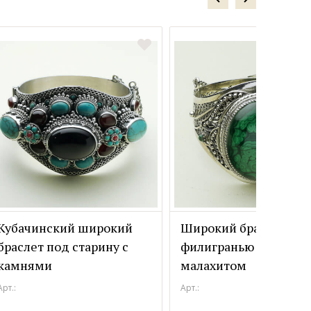
Кубачинский широкий
Широкий браслет с
браслет под старину с
филигранью из серебр
камнями
малахитом
Арт.:
Арт.: