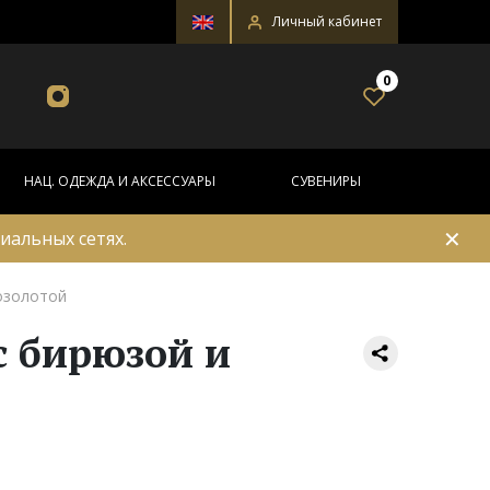
Личный кабинет
0
НАЦ. ОДЕЖДА И АКСЕССУАРЫ
СУВЕНИРЫ
✕
иальных сетях.
позолотой
с бирюзой и