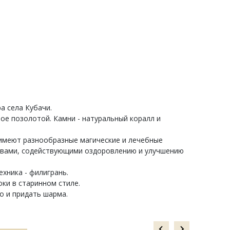
а села Кубачи.
ое позолотой. Камни - натуральный коралл и
 имеют разнообразные магические и лечебные
ствами, содействующими оздоровлению и улучшению
хника - филигрань.
ки в старинном стиле.
о и придать шарма.