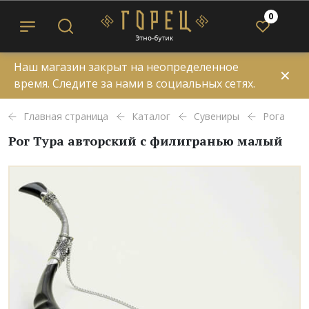
0
Наш магазин закрыт на неопределенное
✕
время. Следите за нами в социальных сетях.
Главная страница
Каталог
Сувениры
Рога
Рог Тура авторский с филигранью малый