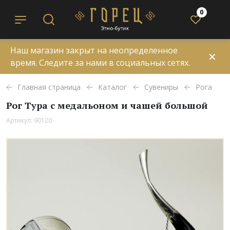
0
Наш магазин закрыт на неопределенное
✕
время. Следите за нами в социальных сетях.
Главная страница
Каталог
Сувениры
Рога
Рог Тура с медальоном и чашей большой
Артикул: 90120