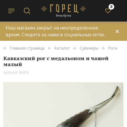
0
Наш магазин закрыт на неопределенное
✕
время. Следите за нами в социальных сетях.
Главная страница
Каталог
Сувениры
Рога
Кавказский рог с медальоном и чашей
малый
Артикул: 90418