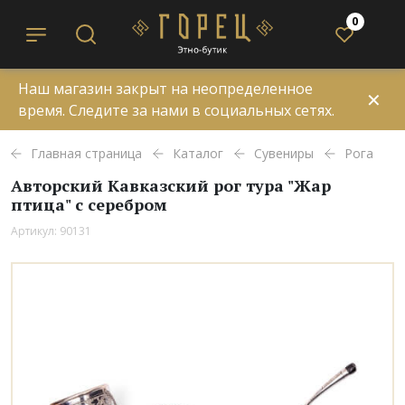
0
Наш магазин закрыт на неопределенное
✕
время. Следите за нами в социальных сетях.
Главная страница
Каталог
Сувениры
Рога
Авторский Кавказский рог тура "Жар
птица" с серебром
Артикул: 90131