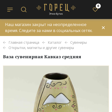
0
Наш магазин закрыт на неопределенное
✕
время. Следите за нами в социальных сетях.
Главная страница
Каталог
Сувениры
Открытки, магниты и другие сувениры
Ваза сувенирная Кавказ средняя