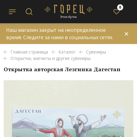
0
Наш магазин закрыт на неопределенное
✕
время. Следите за нами в социальных сетях.
Главная страница
Каталог
Сувениры
Открытки, магниты и другие сувениры
Открытка авторская Лезгинка Дагестан