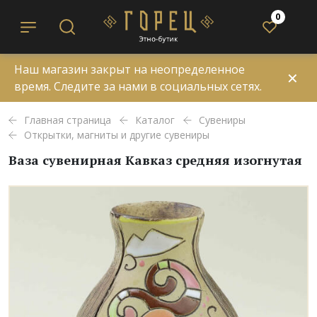
0
Наш магазин закрыт на неопределенное
✕
время. Следите за нами в социальных сетях.
Главная страница
Каталог
Сувениры
Открытки, магниты и другие сувениры
Ваза сувенирная Кавказ средняя изогнутая