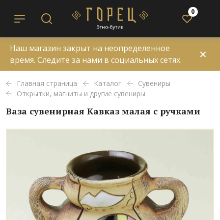
0
Наш магазин закрыт на неопределенное
✕
время. Следите за нами в социальных сетях.
Главная страница
Каталог
Сувениры
Открытки, магниты и другие сувениры
Ваза сувенирная Кавказ малая с ручками