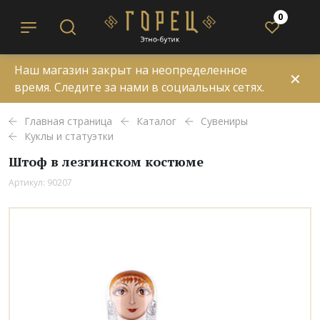
0
Наш магазин закрыт на неопределенное
✕
время. Следите за нами в социальных сетях.
Главная страница
Каталог
Сувениры
Куклы и статуэтки
Штоф в лезгинском костюме
Артикул: 90207