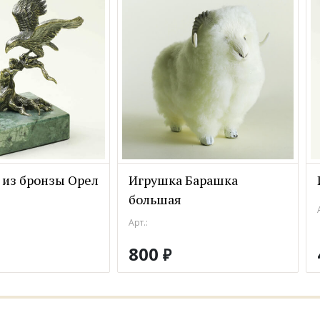
 из бронзы Орел
Игрушка Барашка
большая
Арт.:
800
₽