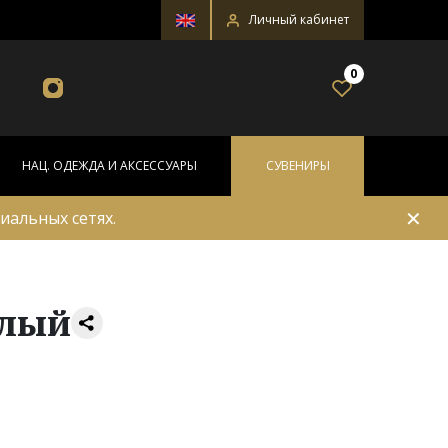
Личный кабинет
0
НАЦ. ОДЕЖДА И АКСЕССУАРЫ
СУВЕНИРЫ
✕
иальных сетях.
алый