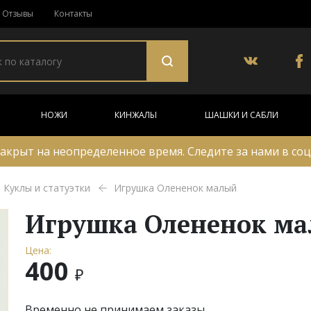
Отзывы
Контакты
НОЖИ
КИНЖАЛЫ
ШАШКИ И САБЛИ
акрыт на неопределенное время. Следите за нами в соц
Куклы и статуэтки
Игрушка Олененок малый
Игрушка Олененок м
Цена:
400
₽
Временно не принимаем заказы.