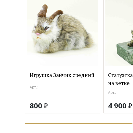
Игрушка Зайчик средний
Статуэтка
на ветке
Арт.:
Арт.:
800
4 900
₽
₽