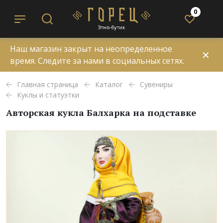
0
Наш магазин закрыт на неопределенное
✕
время. Следите за нами в социальных сетях.
Главная страница
Каталог
Сувениры
Куклы и статуэтки
Авторская кукла Балхарка на подставке