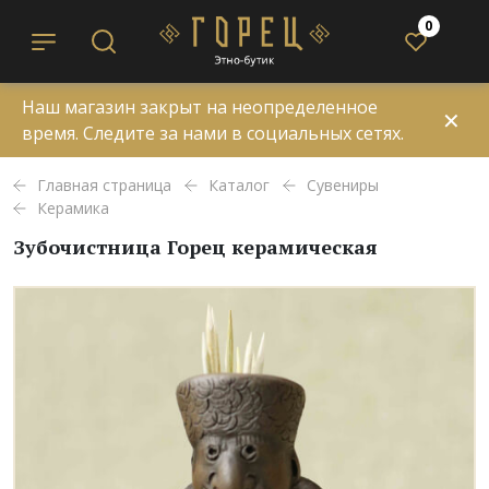
0
Наш магазин закрыт на неопределенное
✕
время. Следите за нами в социальных сетях.
Главная страница
Каталог
Сувениры
Керамика
Зубочистница Горец керамическая