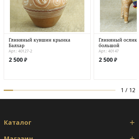
Глиняный кувшин крынка
Глиняный ослик 
Балхар
большой
Арт.: 40127-2
Арт.: 40147
2 500
2 500
₽
₽
1
/
12
Каталог
Магазин