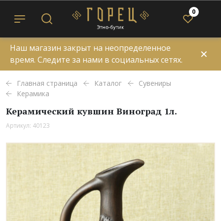
0
Наш магазин закрыт на неопределенное
✕
время. Следите за нами в социальных сетях.
Главная страница
Каталог
Сувениры
Керамика
Керамический кувшин Виноград 1л.
Артикул: 40123