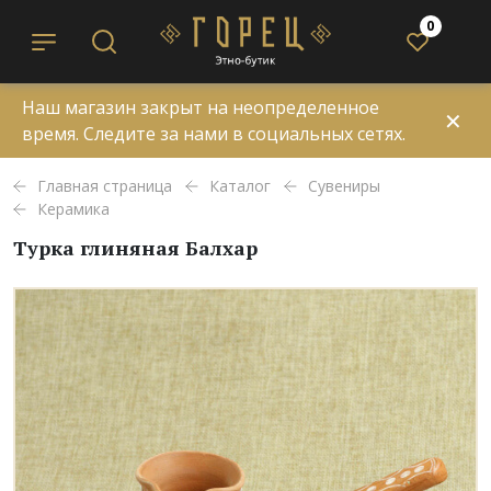
0
Наш магазин закрыт на неопределенное
✕
время. Следите за нами в социальных сетях.
Главная страница
Каталог
Сувениры
Керамика
Турка глиняная Балхар