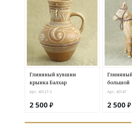
Глиняный кувшин
Глиняный
крынка Балхар
большой
Арт.: 40127-2
Арт.: 40147
2 500
2 500
₽
₽