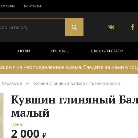
Отзывы
Контакты
НОЖИ
КИНЖАЛЫ
ШАШКИ И САБЛИ
акрыт на неопределенное время. Следите за нами в соц
Керамика
Кувшин глиняный Балхар с тканью малый
Кувшин глиняный Бал
малый
Цена:
2 000
₽