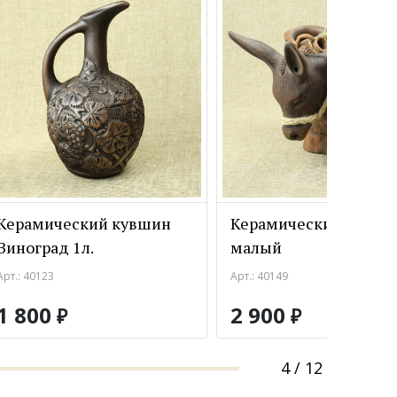
Керамический кувшин
Керамический ослик
Виноград 1л.
малый
Арт.: 40123
Арт.: 40149
1 800
2 900
₽
₽
4
/
12