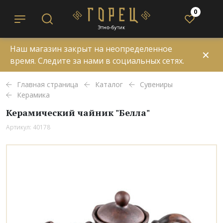
0
Наш магазин закрыт на неопределенное
✕
время. Следите за нами в социальных сетях.
Главная страница
Каталог
Сувениры
Керамика
Керамический чайник "Белла"
Артикул: 40178