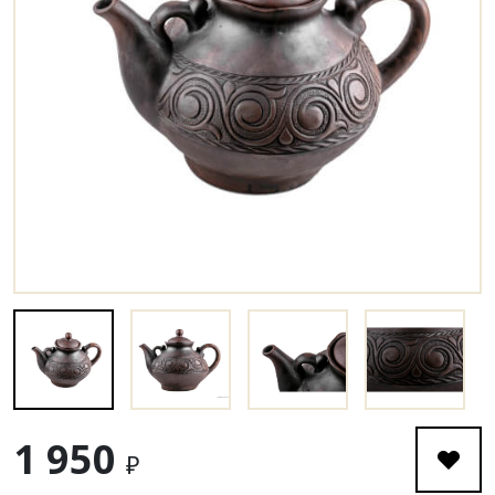
1 950
₽