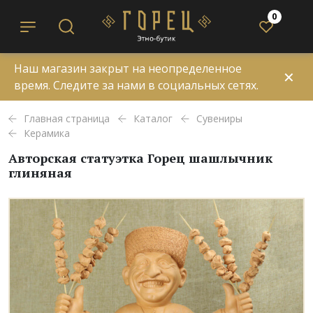
0
Наш магазин закрыт на неопределенное
✕
время. Следите за нами в социальных сетях.
Главная страница
Каталог
Сувениры
Керамика
Авторская статуэтка Горец шашлычник
глиняная