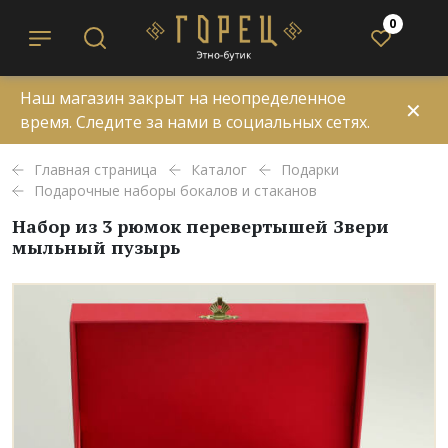
0
Наш магазин закрыт на неопределенное
✕
время. Следите за нами в социальных сетях.
Главная страница
Каталог
Подарки
Подарочные наборы бокалов и стаканов
Набор из 3 рюмок перевертышей Звери
мыльный пузырь