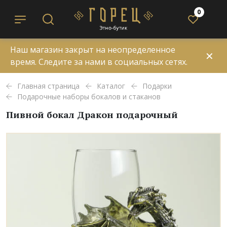
0
Наш магазин закрыт на неопределенное
✕
время. Следите за нами в социальных сетях.
Главная страница
Каталог
Подарки
Подарочные наборы бокалов и стаканов
Пивной бокал Дракон подарочный