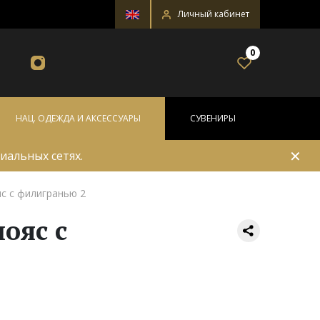
Личный кабинет
0
НАЦ. ОДЕЖДА И АКСЕССУАРЫ
СУВЕНИРЫ
✕
иальных сетях.
яс с филигранью 2
ояс с