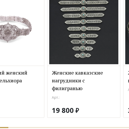
ий женский
Женские кавказские
мельхиора
нагрудники с
филигранью
Арт.:
19 800
₽