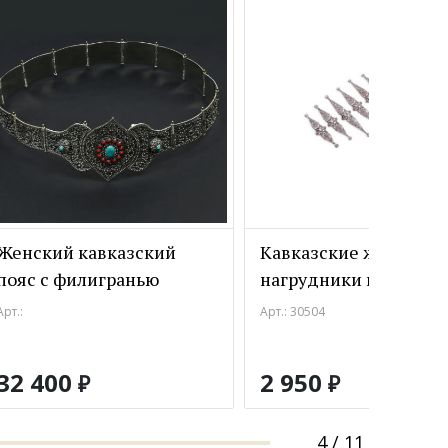
Женский кавказский
Кавказские женские
пояс с филигранью
нагрудники из мельх
Арт.:
Арт.: 30504
32 400
2 950
₽
₽
4
/
11