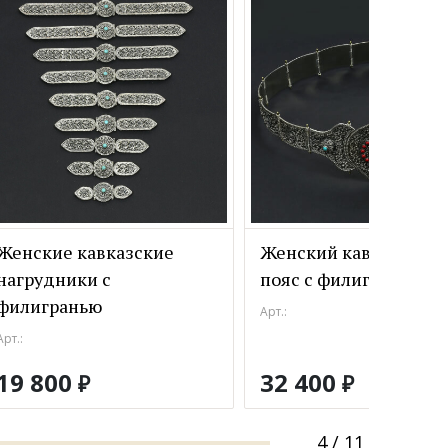
Женские кавказские
Женский кавказский
нагрудники с
пояс с филигранью
филигранью
Арт.:
Арт.:
19 800
32 400
₽
₽
4
/
11