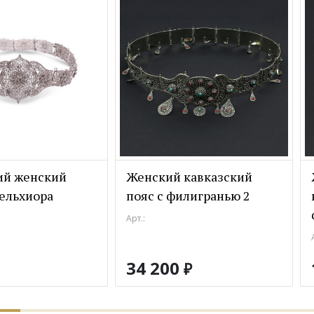
ий женский
Женский кавказский
мельхиора
пояс с филигранью 2
Арт.:
34 200
₽