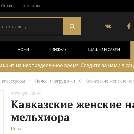
Отзывы
Контакты
НОЖИ
КИНЖАЛЫ
ШАШКИ И САБЛИ
акрыт на неопределенное время. Следите за нами в соц
и аксессуары
Пояса и нагрудники
Кавказские женские на
Артикул: 30504
Кавказские женские н
мельхиора
Цена: