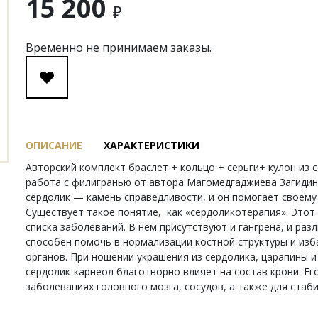
15 200
₽
Временно не принимаем заказы.
ОПИСАНИЕ
ХАРАКТЕРИСТИКИ
Авторский комплект браслет + кольцо + серьги+ кулон из 
работа с филигранью от автора Магомедгаджиева Загидина
сердолик — камень справедливости, и он помогает своему
Существует такое понятие, как «сердоликотерапия». Этот
списка заболеваний. В нем присутствуют и гангрена, и ра
способен помочь в нормализации костной структуры и из
органов. При ношении украшения из сердолика, царапины 
сердолик-карнеол благотворно влияет на состав крови. Е
заболеваниях головного мозга, сосудов, а также для стаб