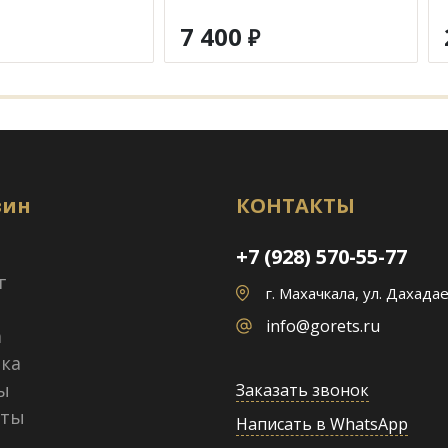
7 400
₽
зин
КОНТАКТЫ
+7 (928) 570-55-77
г
г. Махачкала, ул. Дахадае
info@gorets.ru
а
ка
ы
Заказать звонок
кты
Написать в WhatsApp