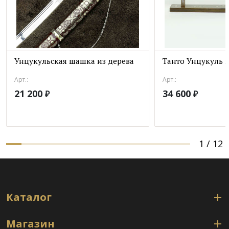
Унцукульская шашка из дерева
Танто Унцукуль 
Арт.:
Арт.:
21 200
34 600
₽
₽
1
/
12
Каталог
Магазин