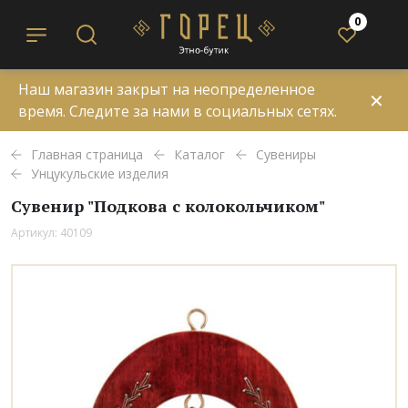
0
Наш магазин закрыт на неопределенное
✕
время. Следите за нами в социальных сетях.
Главная страница
Каталог
Сувениры
Унцукульские изделия
Сувенир "Подкова с колокольчиком"
Артикул: 40109