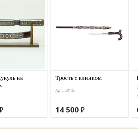
укуль на
Трость с клинком
е
Арт.: 50135
14 500
₽
₽