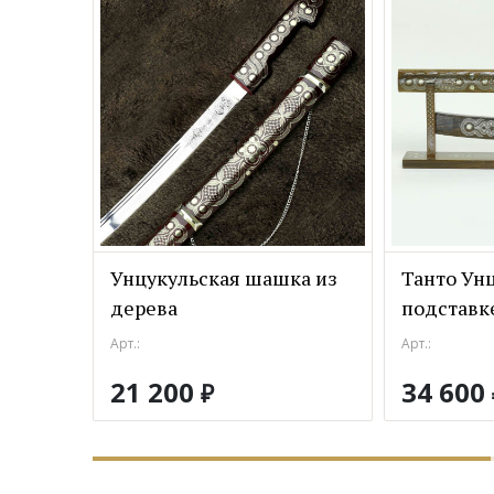
Унцукульская шашка из
Танто Унц
дерева
подставк
Арт.:
Арт.:
21 200
34 600
₽