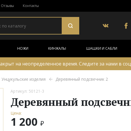
Отзывы
Контакты
НОЖИ
КИНЖАЛЫ
ШАШКИ И САБЛИ
акрыт на неопределенное время. Следите за нами в соц
Унцукульские изделия
Деревянный подсвечник 2
Артикул: 50121-3
Деревянный подсвечн
Цена:
1 200
₽