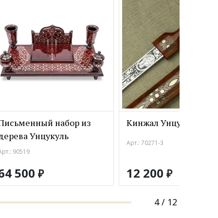
Письменный набор из
Кинжал Унцукуль 4
дерева Унцукуль
Арт.: 70271-3
Арт.: 90519
64 500
12 200
₽
₽
4
/
12