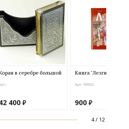
Коран в серебре большой
Книга "Лезгины"
Арт.:
Арт.: 90630
42 400
900
₽
₽
4
/
12