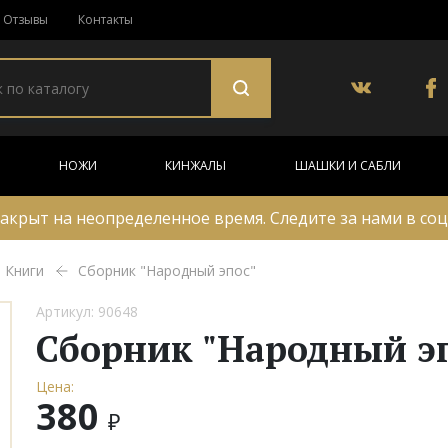
Отзывы
Контакты
НОЖИ
КИНЖАЛЫ
ШАШКИ И САБЛИ
акрыт на неопределенное время. Следите за нами в соц
Книги
Сборник "Народный эпос"
Артикул: 90648
Сборник "Народный э
Цена:
380
₽