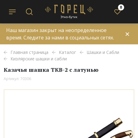
0
Наш магазин закрыт на неопределенное
✕
время. Следите за нами в социальных сетях.
Главная страница
Каталог
Шашки и Сабли
Кизлярские шашки и сабли
Казачья шашка ТКВ-2 с латунью
Артикул: 70306