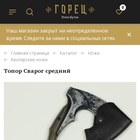
0
Наш магазин закрыт на неопределенное
✕
время. Следите за нами в социальных сетях.
Главная страница
Каталог
Ножи
Кизлярские ножи
Топор Сварог средний