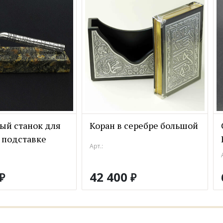
ый станок для
Коран в серебре большой
 подставке
Арт.:
42 400
₽
₽