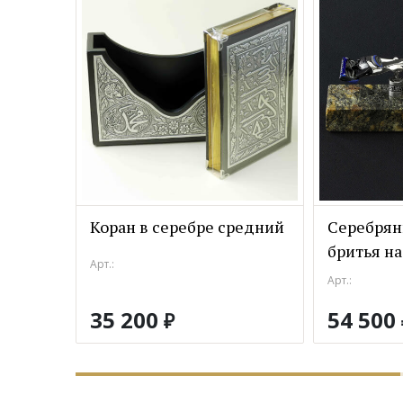
Коран в серебре средний
Серебрян
бритья на
Арт.:
Арт.:
35 200
54 500
₽