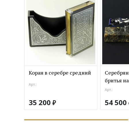
Коран в серебре средний
Серебрян
бритья на
Арт.:
Арт.:
35 200
54 500
₽