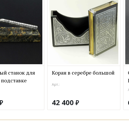
ый станок для
Коран в серебре большой
 подставке
Арт.:
42 400
₽
₽