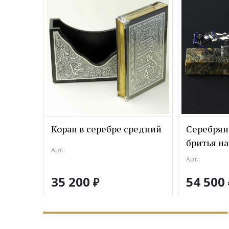
Коран в серебре средний
Серебрян
бритья на
Арт.:
Арт.:
35 200
54 500
₽