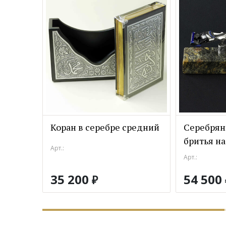
Коран в серебре средний
Серебрян
бритья на
Арт.:
Арт.:
35 200
54 500
₽