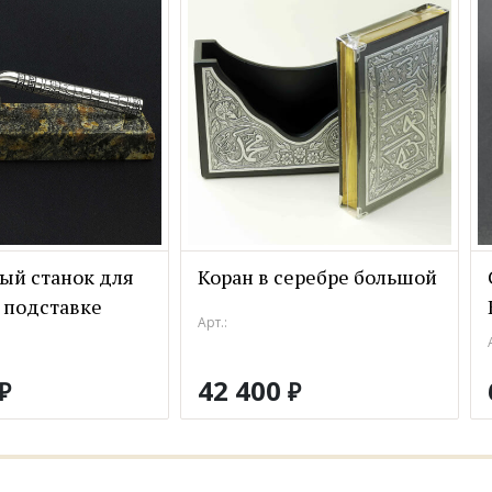
ый станок для
Коран в серебре большой
 подставке
Арт.:
42 400
₽
₽