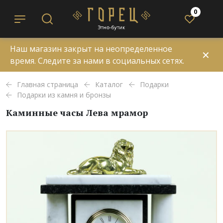
0
Наш магазин закрыт на неопределенное
✕
время. Следите за нами в социальных сетях.
Главная страница
Каталог
Подарки
Подарки из камня и бронзы
Каминные часы Лева мрамор