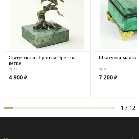
Статуэтка из бронзы Орел на
Шкатулка малахи
ветке
Арт.:
Арт.:
4 900
7 200
₽
₽
1
/
12