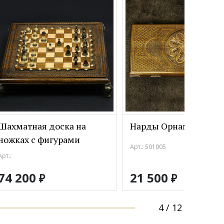
Шахматная доска на
Нарды Орнамент 50 
ножках с фигурами
Арт.: 501005
Арт.:
74 200
21 500
₽
₽
4
/
12