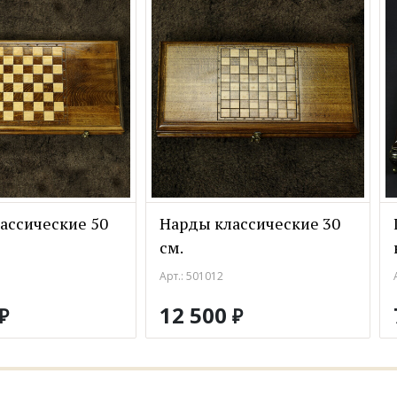
ассические 50
Нарды классические 30
см.
Арт.: 501012
12 500
₽
₽