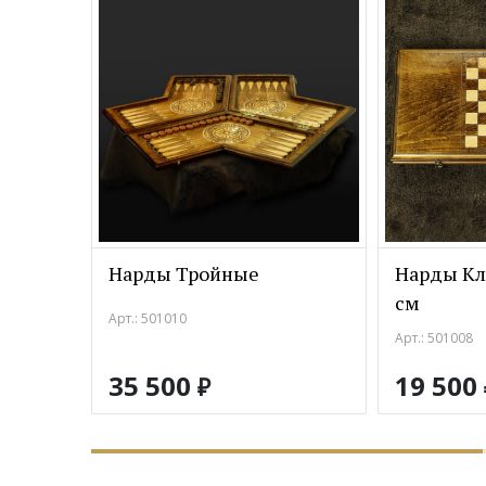
Нарды Тройные
Нарды Кл
см
Арт.: 501010
Арт.: 501008
35 500
19 500
₽