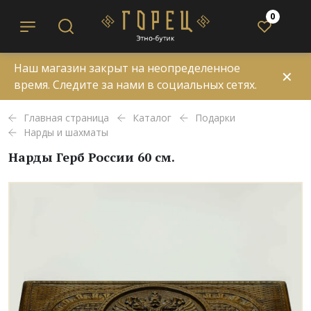
0
Наш магазин закрыт на неопределенное
✕
время. Следите за нами в социальных сетях.
Главная страница
Каталог
Подарки
Нарды и шахматы
Нарды Герб России 60 см.