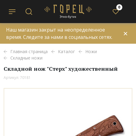
0
Наш магазин закрыт на неопределенное
✕
время. Следите за нами в социальных сетях.
Главная страница
Каталог
Ножи
Складные ножи
Складной нож "Стерх" художественный
Артикул: 70181