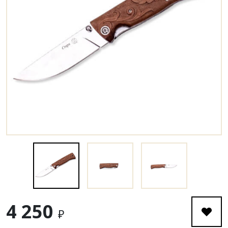
4 250
₽