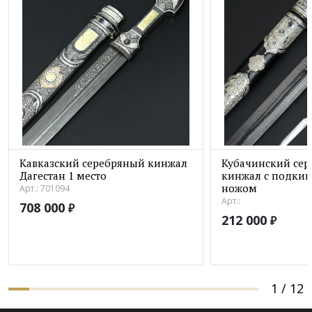
Кавказский серебряный кинжал
Кубачинский се
Дагестан 1 место
кинжал с подки
ножом
Арт.: 701094
Арт.:
708 000
₽
212 000
₽
1
/
12