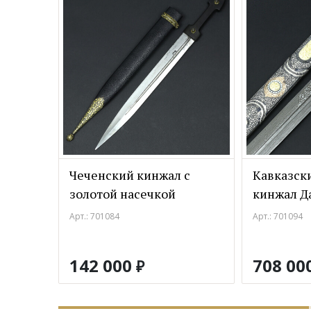
Чеченский кинжал с
Кавказск
золотой насечкой
кинжал Д
Арт.: 701084
Арт.: 701094
142 000
708 00
₽