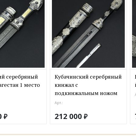
ий серебряный
Кубачинский серебряный
агестан 1 место
кинжал с
подкинжальным ножом
Арт.:
0
212 000
₽
₽