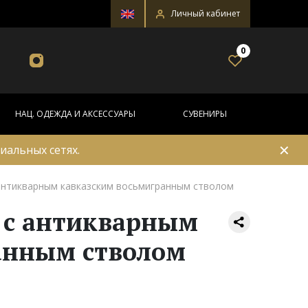
Личный кабинет
0
НАЦ. ОДЕЖДА И АКСЕССУАРЫ
СУВЕНИРЫ
✕
иальных сетях.
антикварным кавказским восьмигранным стволом
 с антикварным
анным стволом