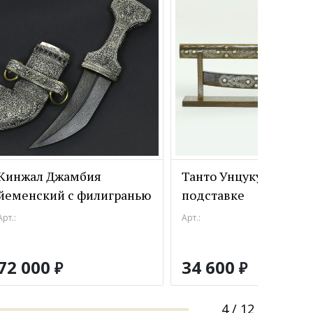
Кинжал Джамбия
Танто Унцукуль на
йеменский с филигранью
подставке
Арт.:
Арт.:
72 000
34 600
₽
₽
4
/
12