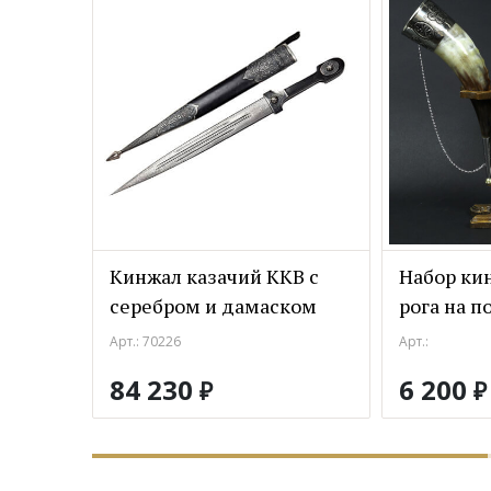
Кинжал казачий ККВ с
Набор ки
серебром и дамаском
рога на п
Арт.: 70226
Арт.:
84 230
6 200
₽
₽