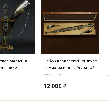
нжал малый и
Набор кавказский кинжал
одставке
с эмалью и рога большой
Арт.: 701029
12 000
₽