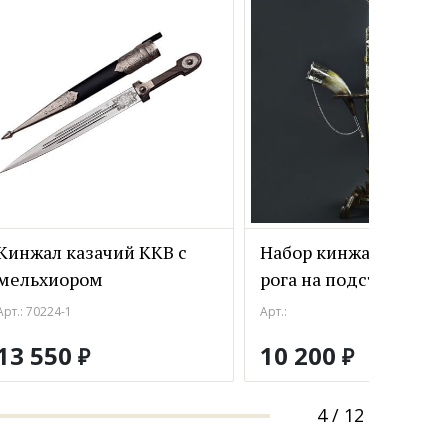
Кинжал казачий ККВ с
Набор кинжал средни
мельхиором
рога на подставке
Арт.: 70224-1
Арт.:
13 550
10 200
₽
₽
4
/
12