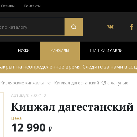
Отзывы
Контакты
НОЖИ
КИНЖАЛЫ
ШАШКИ И САБЛИ
акрыт на неопределенное время. Следите за нами в соц
Кизлярские кинжалы
Кинжал дагестанский КД с латунью
Артикул: 70221-2
Кинжал дагестанский
Цена:
12 990
₽